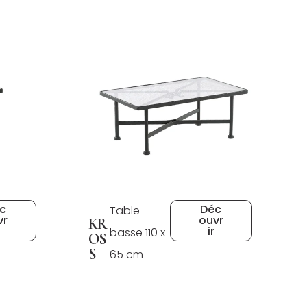
c
Déc
Table
vr
ouvr
KR
ir
basse 110 x
OS
S
65 cm