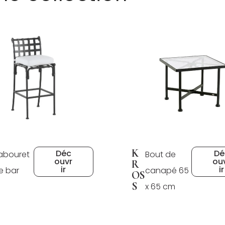
K
Déc
Dé
abouret
Bout de
ouvr
ou
R
ir
ir
e bar
canapé 65
OS
S
x 65 cm