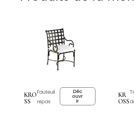
Déc
Fauteuil
T
KRO
KR
ouvr
SS
ir
OSS
repas
d