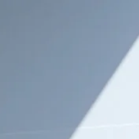
0
r un distributeur