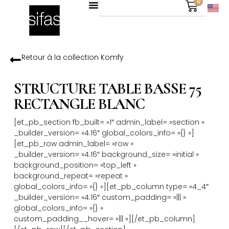
0
Retour à la collection
Komfy
STRUCTURE TABLE BASSE 75
RECTANGLE BLANC
[et_pb_section fb_built= »1″ admin_label= »section »
_builder_version= »4.16″ global_colors_info= »{} »]
[et_pb_row admin_label= »row »
_builder_version= »4.16″ background_size= »initial »
background_position= »top_left »
background_repeat= »repeat »
global_colors_info= »{} »][et_pb_column type= »4_4″
_builder_version= »4.16″ custom_padding= »||| »
global_colors_info= »{} »
custom_padding__hover= »||| »][/et_pb_column]