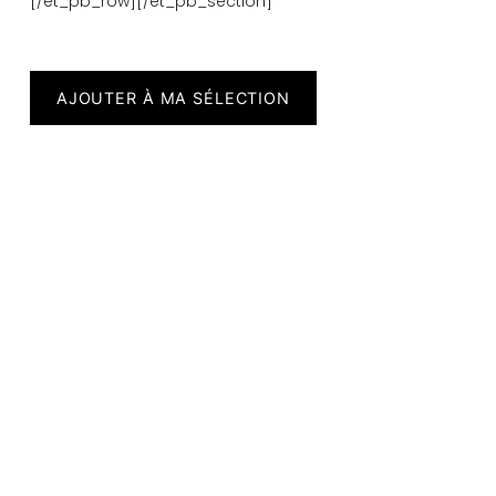
[/et_pb_row][/et_pb_section]
AJOUTER À MA SÉLECTION