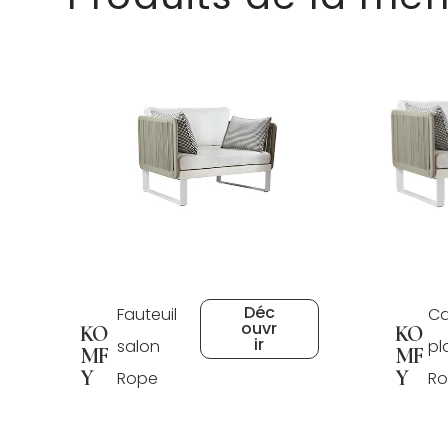
Déc
Fauteuil
Ca
ouvr
KO
KO
ir
salon
pl
MF
MF
Y
Y
Rope
R