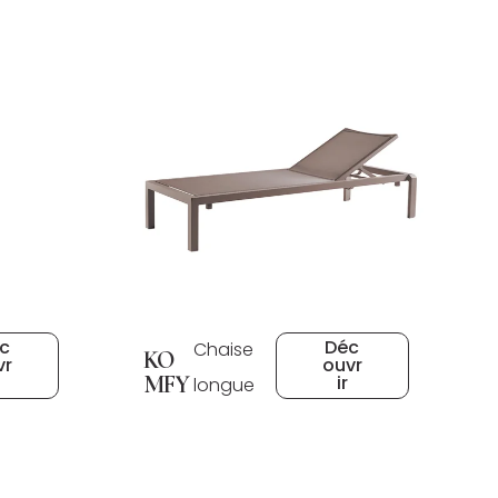
c
Déc
Chaise
KO
vr
ouvr
MFY
ir
longue