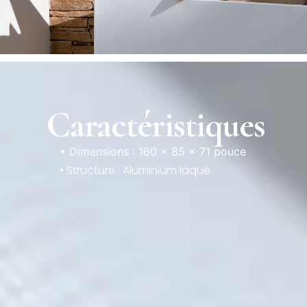
Caractéristiques
• Dimensions : 160 × 85 × 71 pouce
• Structure : Aluminium laqué