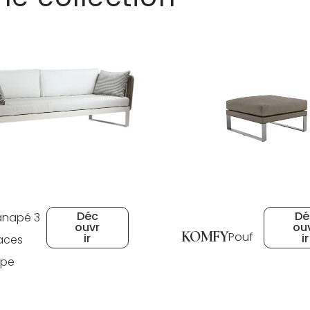
Déc
Dé
napé 3
ouvr
ou
KOMFY
Pouf
ir
ir
aces
ope