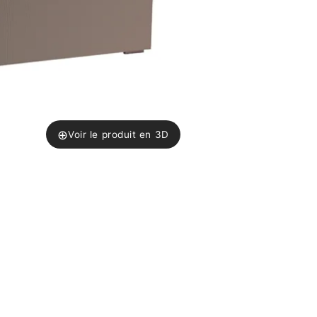
⊕
Voir le produit en 3D