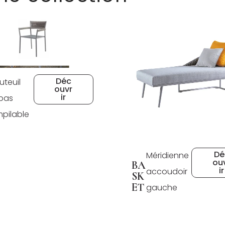
Déc
uteuil
ouvr
ir
pas
pilable
Dé
Méridienne
ou
BA
ir
accoudoir
SK
ET
gauche