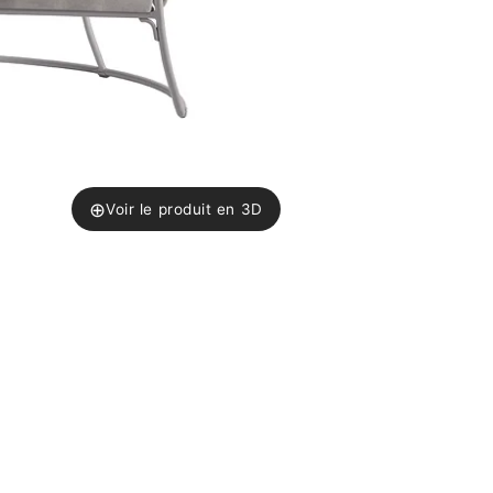
⊕
Voir le produit en 3D