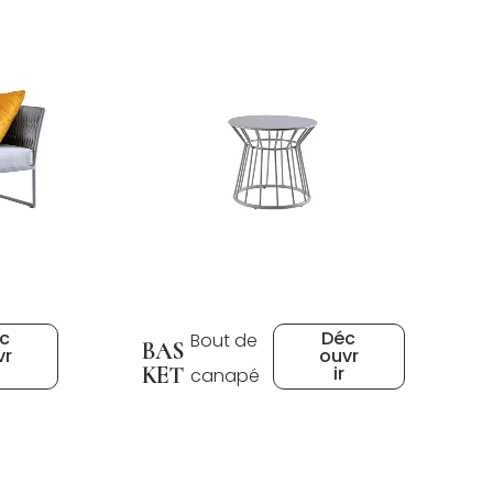
c
Déc
Bout de
BAS
vr
ouvr
KET
ir
canapé