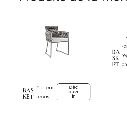
Fa
BA
re
SK
ET
em
Déc
Fauteuil
BAS
ouvr
KET
ir
repas