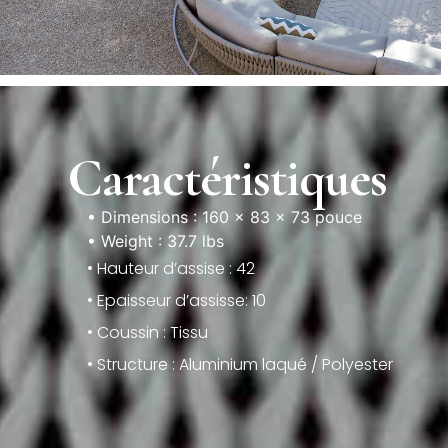
Caractéristiques
• Dimensions : 160 × 83 × 73 pouce
• Weight : 37.7 lbs
• Hauteur d’assise : 42
• Epaisseur d’assisse: 10
• Coussin : Tissu
• Structure : Aluminium laqué / Polyester