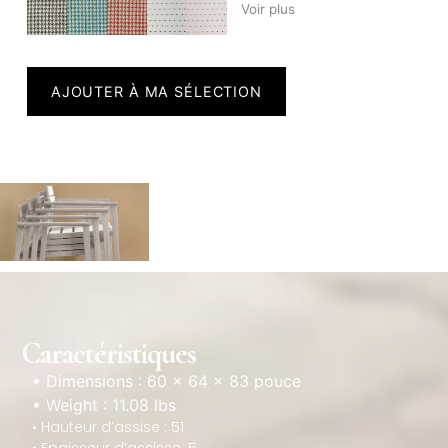
Voir plus
AJOUTER À MA SÉLECTION
Caractéristiques
• Dimensions : 60 × 64 × 83 pouce
• Weight : 11.08 lbs
• Hauteur d’assise : 51
• Epaisseur d’assisse: 5