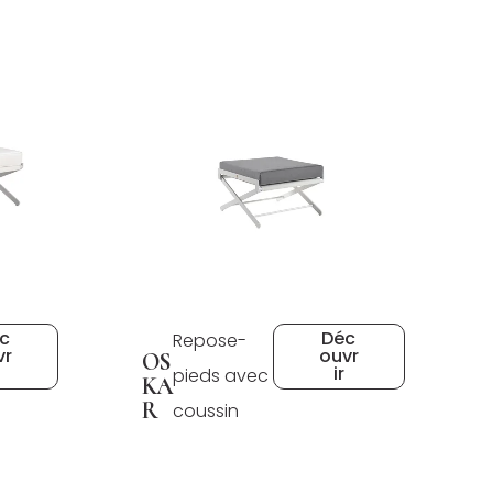
c
Déc
Repose-
vr
ouvr
OS
ir
pieds avec
KA
R
coussin