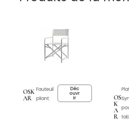
Déc
Fauteuil
Pla
OSK
ouvr
OS
AR
ir
pliant
Sy
K
po
A
R
tab