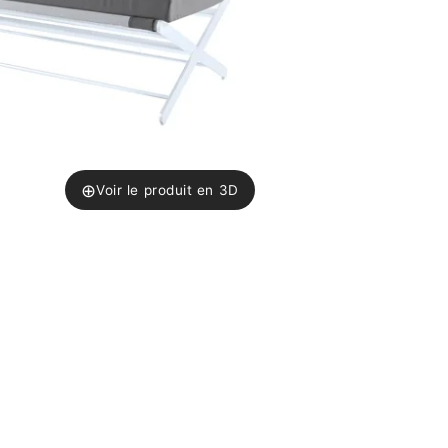
⊕
Voir le produit en 3D