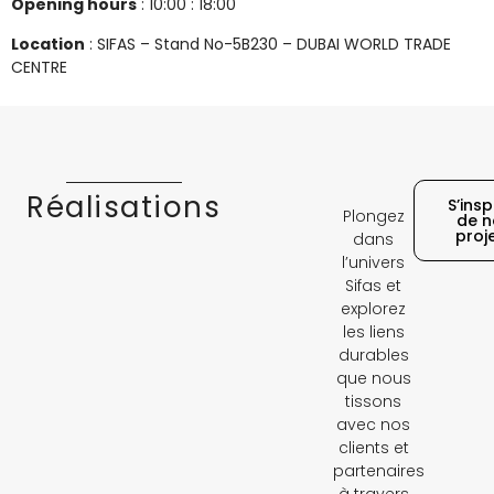
Opening hours
: 10:00 : 18:00
Location
: SIFAS – Stand No-5B230 –
DUBAI WORLD TRADE
CENTRE
Réalisations
S’insp
Plongez
de n
proj
dans
l’univers
Sifas et
explorez
les liens
durables
que nous
tissons
avec nos
clients et
partenaires
à travers