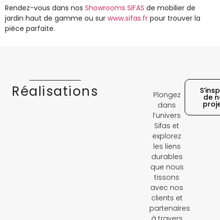
Rendez-vous dans nos
Showrooms SIFAS
de mobilier de
jardin haut de gamme ou sur
www.sifas.fr
pour trouver la
pièce parfaite.
Réalisations
S’insp
Plongez
de n
proj
dans
l’univers
Sifas et
explorez
les liens
durables
que nous
tissons
avec nos
clients et
partenaires
à travers