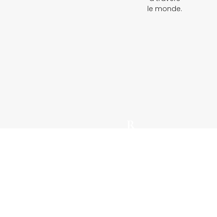
le monde.
R
e
m
e
zz
Casamicciola
o