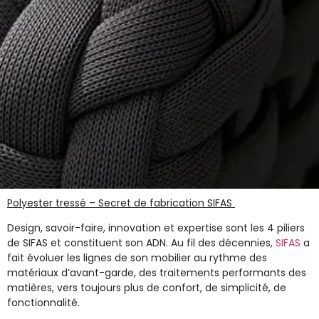
Polyester tressé – Secret de fabrication SIFAS
Design, savoir-faire, innovation et expertise sont les 4 piliers
de
SIFAS
et constituent son ADN. Au fil des décennies,
SIFAS
a
fait évoluer les lignes de son mobilier au rythme des
matériaux d’avant-garde, des traitements performants des
matières, vers toujours plus de confort, de simplicité, de
fonctionnalité.