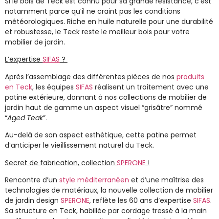
Si le bois de
Teck
est connu pour sa grande résistance, c’est
notamment parce qu’il
ne craint pas les conditions
météorologiques
. Riche en huile naturelle pour une durabilité
et robustesse, le
Teck
reste le meilleur bois pour votre
mobilier de jardin
.
L’expertise
SIFAS
?
Après l’assemblage des différentes pièces de nos
produits
en Teck
, les équipes
SIFAS
réalisent un traitement avec une
patine extérieure
, donnant à nos collections de
mobilier de
jardin haut de gamme
un aspect visuel “grisâtre” nommé
“
Aged Teak
”.
Au-delà de son aspect esthétique, cette patine permet
d’anticiper le vieillissement naturel du Teck.
Secret de fabrication, collection
SPERONE
!
Rencontre d’un
style méditerranéen
et d’une maîtrise des
technologies de matériaux
, la nouvelle collection de
mobilier
de jardin design
SPERONE
, reflète les 60 ans d’expertise
SIFAS
.
Sa structure en
Teck
, habillée par
cordage tressé à la main