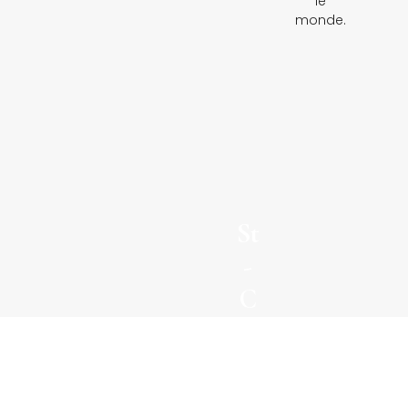
le
monde.
St
-
C
le
m
e