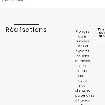
Réalisations
S’ins
Plongez
de 
pro
dans
l’univers
Sifas et
explorez
les liens
durables
que
nous
tissons
avec
nos
clients et
partenaires
à travers