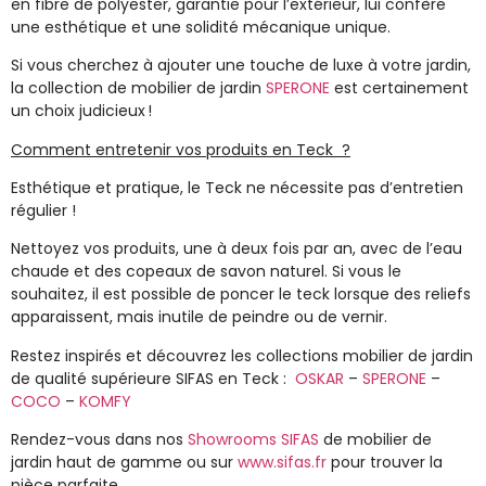
en fibre de polyester, garantie pour l’extérieur, lui confère
une esthétique et une solidité mécanique unique.
Si vous cherchez à ajouter une touche de luxe à votre jardin,
la collection de
mobilier de jardin
SPERONE
est certainement
un choix judicieux !
Comment entretenir vos produits en Teck ?
Esthétique et pratique, le
Teck
ne nécessite pas d’entretien
régulier !
Nettoyez vos produits, une à deux fois par an, avec de l’eau
chaude et des copeaux de
savon naturel
. Si vous le
souhaitez, il est possible de poncer le teck lorsque des reliefs
apparaissent, mais inutile de peindre ou de vernir.
Restez inspirés et découvrez les collections
mobilier de jardin
de qualité supérieure SIFAS
en
Teck :
OSKAR
–
SPERONE
–
COCO
–
KOMFY
Rendez-vous dans nos
Showrooms SIFAS
de
mobilier de
jardin haut de gamme
ou sur
www.sifas.fr
pour trouver la
pièce parfaite.