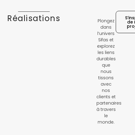
Réalisations
S’ins
Plongez
de 
pro
dans
l’univers
Sifas et
explorez
les liens
durables
que
nous
tissons
avec
nos
clients et
partenaires
à travers
le
monde.