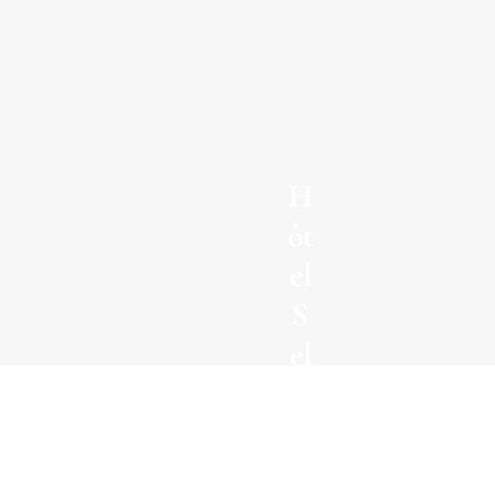
H
ôt
el
S
el
m
a
Le Peninsula
n
Paris