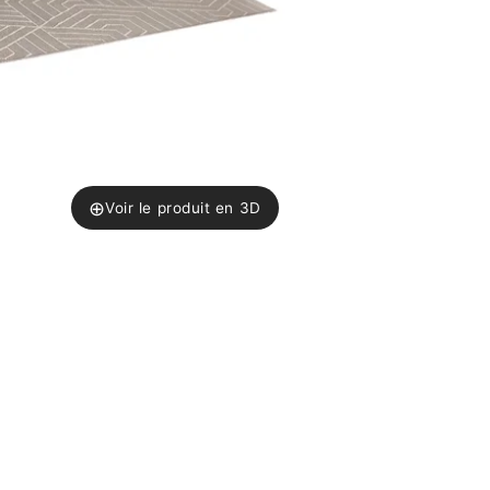
⊕
Voir le produit en 3D