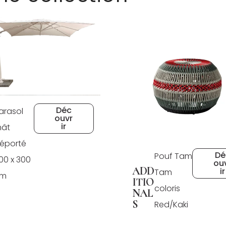
Déc
arasol
ouvr
ir
ât
éporté
Dé
Pouf Tam
00 x 300
ou
ADD
ir
Tam
cm
ITIO
coloris
NAL
S
Red/Kaki