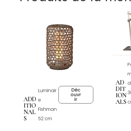
P
m
AD
d
DIT
Déc
Luminair
3
ouvr
ION
ADD
ir
e
ALS
ITIO
Fishman
NAL
S
52 cm