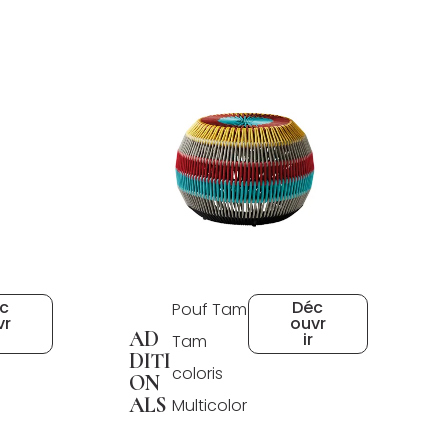
c
Déc
Pouf Tam
vr
ouvr
AD
ir
Tam
DITI
coloris
ON
ALS
Multicolor